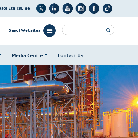
asol EthicsLine
Search
Sasol Websites
Media Centre
Contact Us