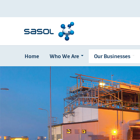
Home
Who We Are
Our Businesses
Skip
to
main
content