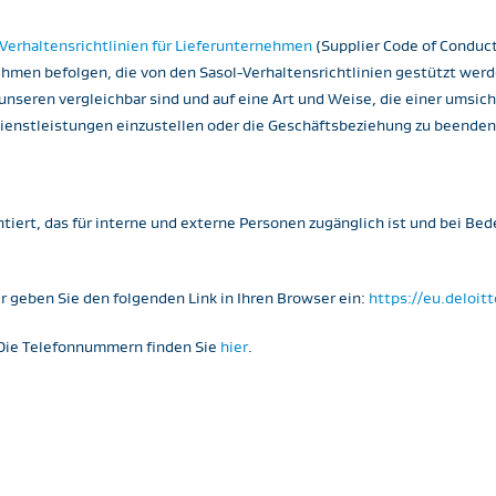
Verhaltensrichtlinien für Lieferunternehmen
(Supplier Code of Conduc
rnehmen befolgen, die von den Sasol-Verhaltensrichtlinien gestützt we
unseren vergleichbar sind und auf eine Art und Weise, die einer umsic
Dienstleistungen einzustellen oder die Geschäftsbeziehung zu beenden.​
iert, das für interne und externe Personen zugänglich ist und bei Bed
r geben Sie den folgenden Link in Ihren Browser ein:
https://eu.deloit
. Die Telefonnummern finden Sie
hier
.​